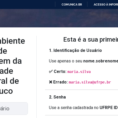
COMUNICA BR
ACESSO À INFO
IR
PARA
O
CONTEÚDO
biente
Esta é a sua primei
de
1. Identificação de Usuário
em da
Use apenas o seu
nome.sobrenom
dade
✅ Certo:
maria.silva
ral de
❌ Errado:
maria.silva@ufrpe.br
uco
2. Senha
Use a senha cadastrada no
UFRPE ID