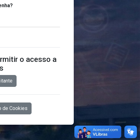
enha?
mitir o acesso a
es
itante
o de Cookies